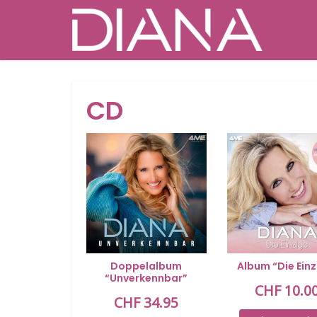
CD
Doppelalbum
Album “Die Einz
“Unverkennbar”
CHF
10.0
CHF
34.95